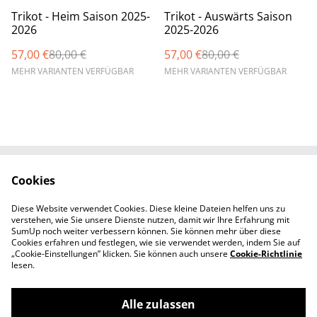
%
%
Trikot - Heim Saison 2025-
Trikot - Auswärts Saison
2026
2025-2026
57,00 €
80,00 €
57,00 €
80,00 €
MEHR VARIANTEN VERFÜGBAR
MEHR VARIANTEN VERFÜGBAR
Cookies
Kontaktieren Sie uns
Rechtliche
Bestimmungen
Diese Website verwendet Cookies. Diese kleine Dateien helfen uns zu
Datenschutzbestimm
Cookie-Richtlinie
verstehen, wie Sie unsere Dienste nutzen, damit wir Ihre Erfahrung mit
ungen von SumUp
SumUp noch weiter verbessern können. Sie können mehr über diese
Cookies erfahren und festlegen, wie sie verwendet werden, indem Sie auf
„Cookie-Einstellungen” klicken. Sie können auch unsere
Cookie-Richtlinie
lesen.
Alle zulassen