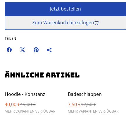
Jetzt bestellen
Zum Warenkorb hinzufügen
TEILEN
Ähnliche Artikel
%
%
Hoodie - Konstanz
Badeschlappen
40,00 €
49,00 €
7,50 €
12,50 €
MEHR VARIANTEN VERFÜGBAR
MEHR VARIANTEN VERFÜGBAR